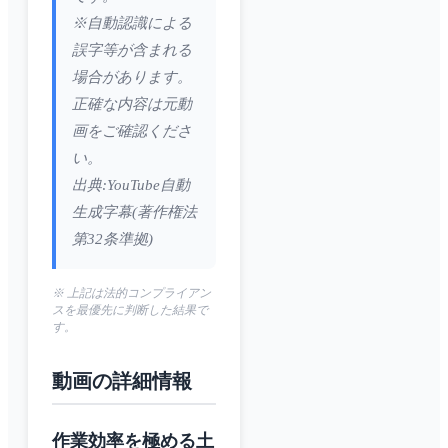
※自動認識による
誤字等が含まれる
場合があります。
正確な内容は元動
画をご確認くださ
い。
出典:YouTube自動
生成字幕(著作権法
第32条準拠)
※ 上記は法的コンプライアン
スを最優先に判断した結果で
す。
動画の詳細情報
作業効率を極める土