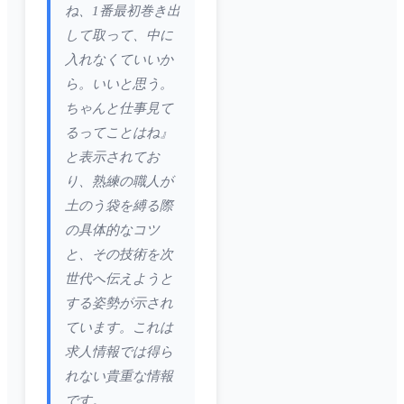
ね、1番最初巻き出
して取って、中に
入れなくていいか
ら。いいと思う。
ちゃんと仕事見て
るってことはね』
と表示されてお
り、熟練の職人が
土のう袋を縛る際
の具体的なコツ
と、その技術を次
世代へ伝えようと
する姿勢が示され
ています。これは
求人情報では得ら
れない貴重な情報
です。