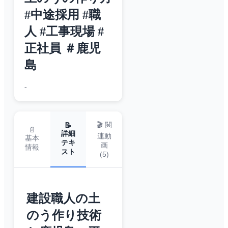
#中途採用 #職
人 #工事現場 #
正社員 ＃鹿児
島
-
🎬 関
📝
📄
詳細
連動
基本
テキ
画
情報
スト
(
5
)
建設職人の土
のう作り技術