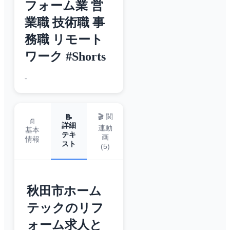
フォーム業 営
業職 技術職 事
務職 リモート
ワーク #Shorts
-
🎬 関
📝
📄
詳細
連動
基本
テキ
画
情報
スト
(
5
)
秋田市ホーム
テックのリフ
ォーム求人と