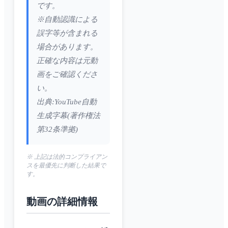
です。
※自動認識による
誤字等が含まれる
場合があります。
正確な内容は元動
画をご確認くださ
い。
出典:YouTube自動
生成字幕(著作権法
第32条準拠)
※ 上記は法的コンプライアン
スを最優先に判断した結果で
す。
動画の詳細情報