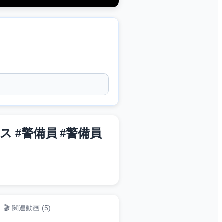
ス #警備員 #警備員
🎬 関連動画 (
5
)