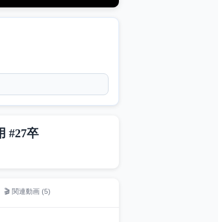
 #27卒
🎬 関連動画 (
5
)