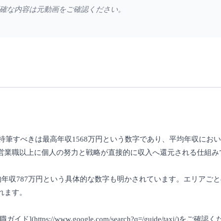
確な内容は元動画をご確認ください。
特筆すべきは最高年収1568万円という数字であり、平均年収におい
営業職以上に個人の努力と戦略が直接的に収入へ還元される仕組み
均年収787万円という具体的な数字も明かされています。エリアご
れます。
://www.google.com/search?q=/guide/taxi/)をご確認