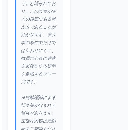
う』と語られてお
り、この言葉が法
人の根底にある考
え方であることが
分かります。求人
票の条件面だけで
は伝わりにくい、
職員の心身の健康
を最優先する姿勢
を象徴するフレー
ズです。
※自動認識による
誤字等が含まれる
場合があります。
正確な内容は元動
画をご確認くださ