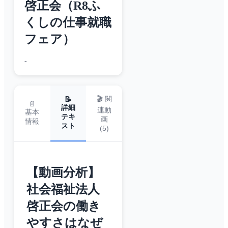
啓正会（R8ふ
くしの仕事就職
フェア）
-
🎬 関
📝
📄
詳細
連動
基本
テキ
画
情報
スト
(
5
)
【動画分析】
社会福祉法人
啓正会の働き
やすさはなぜ