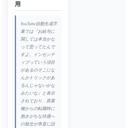
用
YouTube自動生成字
幕では『お給与に
関しては本当かな
って思ってたんで
すよ。インセンテ
ィブっていう項目
があるのそこにな
んかトリックがあ
るんじゃないかな
みたいな』と表示
されており、異業
種からの転職時に
抱きがちな待遇へ
の疑念が率直に語