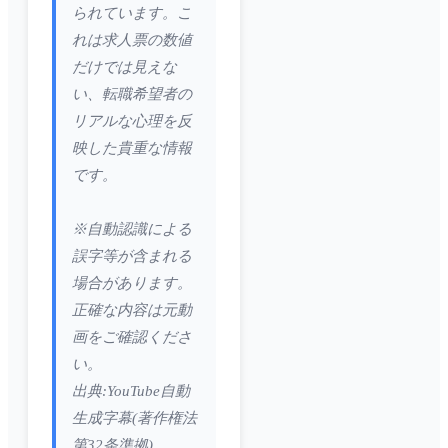
られています。こ
れは求人票の数値
だけでは見えな
い、転職希望者の
リアルな心理を反
映した貴重な情報
です。
※自動認識による
誤字等が含まれる
場合があります。
正確な内容は元動
画をご確認くださ
い。
出典:YouTube自動
生成字幕(著作権法
第32条準拠)