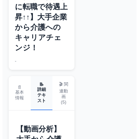
に転職で待遇上
昇↑↑】大手企業
から介護への
キャリアチェ
ンジ！
-
🎬 関
📝
📄
詳細
連動
基本
テキ
画
情報
スト
(
5
)
【動画分析】