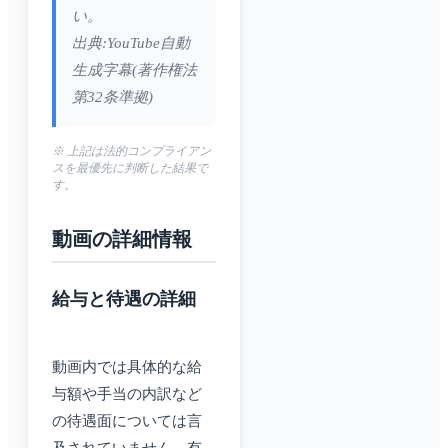
い。
出典:YouTube自動
生成字幕(著作権法
第32条準拠)
※ 上記は法的コンプライアン
スを最優先に判断した結果で
す。
動画の詳細情報
給与と待遇の詳細
動画内では具体的な給
与額や手当の内訳など
の待遇面については言