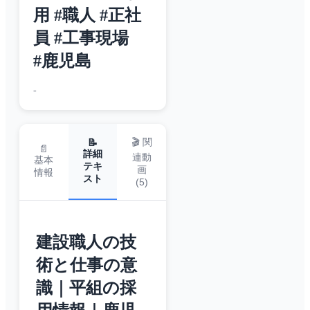
用 #職人 #正社
員 #工事現場
#鹿児島
-
🎬 関
📝
📄
詳細
連動
基本
テキ
画
情報
スト
(
5
)
建設職人の技
術と仕事の意
識｜平組の採