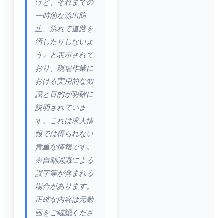
けど、それまでの
一時的な流出防
止、流れて道路を
汚したりしないよ
う』と表示されて
おり、現場作業に
おける実用的な知
識と目的が明確に
説明されていま
す。これは求人情
報では得られない
貴重な情報です。
※自動認識による
誤字等が含まれる
場合があります。
正確な内容は元動
画をご確認くださ