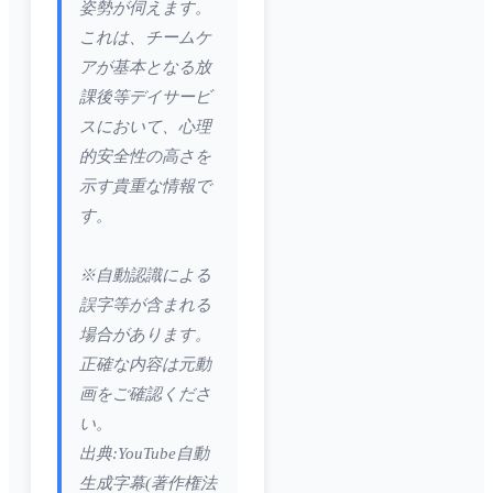
姿勢が伺えます。
これは、チームケ
アが基本となる放
課後等デイサービ
スにおいて、心理
的安全性の高さを
示す貴重な情報で
す。
※自動認識による
誤字等が含まれる
場合があります。
正確な内容は元動
画をご確認くださ
い。
出典:YouTube自動
生成字幕(著作権法