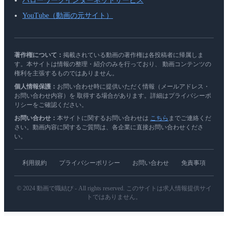
ハローワークインターネットサービス
YouTube（動画の元サイト）
著作権について：
掲載されている動画の著作権は各投稿者に帰属しま
す。本サイトは情報の整理・紹介のみを行っており、 動画コンテンツの
権利を主張するものではありません。
個人情報保護：
お問い合わせ時に提供いただく情報（メールアドレス・
お問い合わせ内容）を 取得する場合があります。詳細はプライバシーポ
リシーをご確認ください。
お問い合わせ：
本サイトに関するお問い合わせは
こちら
までご連絡くだ
さい。動画内容に関するご質問は、各企業に直接お問い合わせくださ
い。
利用規約
プライバシーポリシー
お問い合わせ
免責事項
© 2024 動画で職結び - All rights reserved. このサイトは求人情報提供サイ
トではありません。