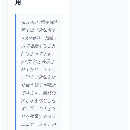
用
YouTube自動生成字
幕では『趣味何で
すか?趣味。最近ジ
ムで運動すること
にはまってます』
(34文字)と表示さ
れており、スタッ
フ同士で趣味を語
り合う様子が確認
できます。業務の
忙しさを感じさせ
ず、互いの人とな
りを尊重するコミ
ュニケーションの