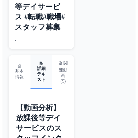
等デイサービ
ス #転職#職場#
スタッフ募集
-
🎬 関
📝
📄
詳細
連動
基本
テキ
画
情報
スト
(
5
)
【動画分析】
放課後等デイ
サービスのス