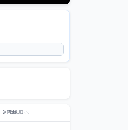
🎬 関連動画 (
5
)