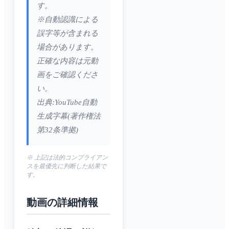
す。
※自動認識による
誤字等が含まれる
場合があります。
正確な内容は元動
画をご確認くださ
い。
出典:YouTube自動
生成字幕(著作権法
第32条準拠)
※ 上記は法的コンプライアン
スを最優先に判断した結果で
す。
動画の詳細情報