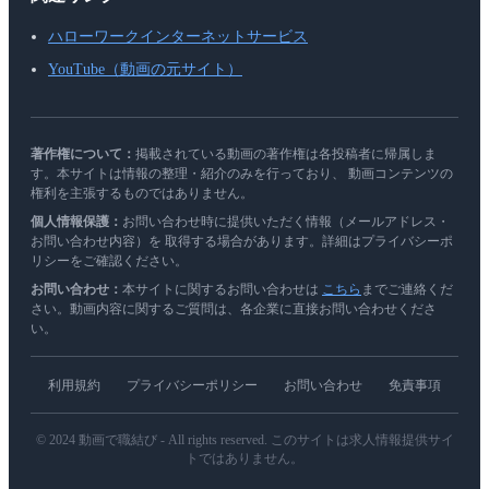
ハローワークインターネットサービス
YouTube（動画の元サイト）
著作権について：
掲載されている動画の著作権は各投稿者に帰属しま
す。本サイトは情報の整理・紹介のみを行っており、 動画コンテンツの
権利を主張するものではありません。
個人情報保護：
お問い合わせ時に提供いただく情報（メールアドレス・
お問い合わせ内容）を 取得する場合があります。詳細はプライバシーポ
リシーをご確認ください。
お問い合わせ：
本サイトに関するお問い合わせは
こちら
までご連絡くだ
さい。動画内容に関するご質問は、各企業に直接お問い合わせくださ
い。
利用規約
プライバシーポリシー
お問い合わせ
免責事項
© 2024 動画で職結び - All rights reserved. このサイトは求人情報提供サイ
トではありません。