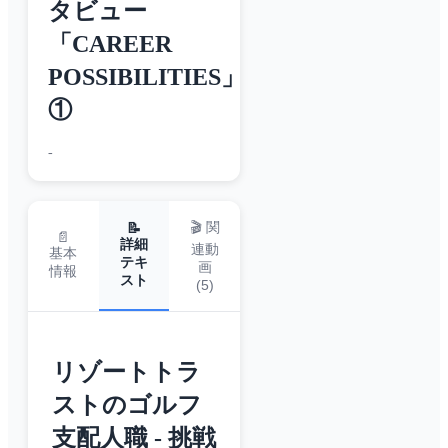
タビュー
「CAREER
POSSIBILITIES」
①
-
🎬 関
📝
📄
詳細
連動
基本
テキ
画
情報
スト
(
5
)
リゾートトラ
ストのゴルフ
支配人職 - 挑戦