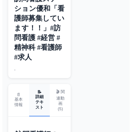
ション優和「看
護師募集してい
ます！！」#訪
問看護 #経営 #
精神科 #看護師
#求人
-
🎬 関
📝
📄
詳細
連動
基本
テキ
画
情報
スト
(
5
)