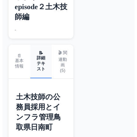
episode２土木技
師編
-
🎬 関
📝
📄
詳細
連動
基本
テキ
画
情報
スト
(
5
)
土木技師の公
務員採用とイ
ンフラ管理鳥
取県日南町