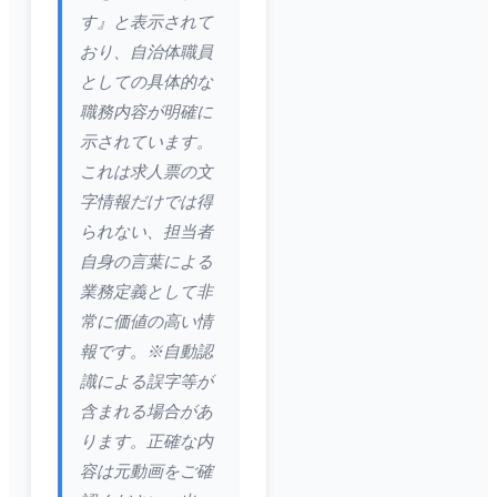
す』と表示されて
おり、自治体職員
としての具体的な
職務内容が明確に
示されています。
これは求人票の文
字情報だけでは得
られない、担当者
自身の言葉による
業務定義として非
常に価値の高い情
報です。※自動認
識による誤字等が
含まれる場合があ
ります。正確な内
容は元動画をご確