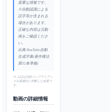
貴重な情報です。
※自動認識による
誤字等が含まれる
場合があります。
正確な内容は元動
画をご確認くださ
い。
出典:YouTube自動
生成字幕(著作権法
第32条準拠)
※ 上記は法的コンプライアン
スを最優先に判断した結果で
す。
動画の詳細情報