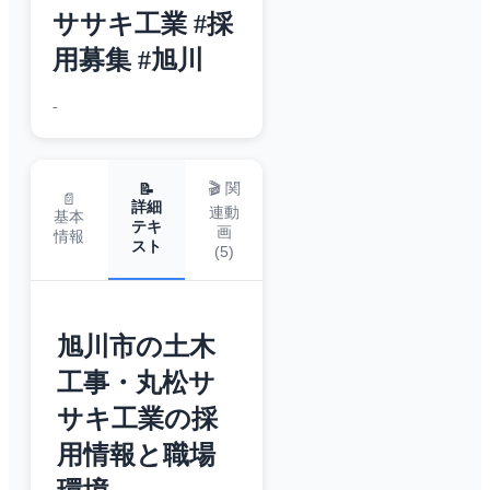
ササキ工業 #採
用募集 #旭川
-
🎬 関
📝
📄
詳細
連動
基本
テキ
画
情報
スト
(
5
)
旭川市の土木
工事・丸松サ
サキ工業の採
用情報と職場