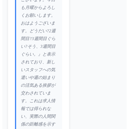
も月曜からよろし
くお願いします。
おはようございま
す。どうだい?2週
間目?3週間目ぐら
い?そう、3週間目
ぐらい。』と表示
されており、新し
いスタッフへの気
遣いや週の始まり
の活気ある挨拶が
交わされていま
す。これは求人情
報では得られな
い、実際の人間関
係の距離感を示す