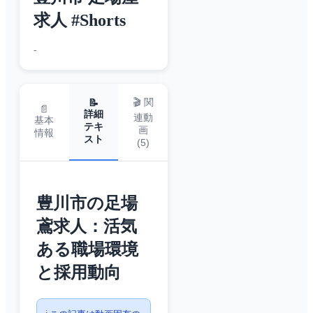
求人 #Shorts
-
🎬 関
📝
📄
詳細
連動
基本
テキ
画
情報
スト
(
5
)
豊川市の足場
鳶求人：活気
ある職場環境
と採用動向