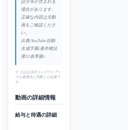
誤字等が含まれる
場合があります。
正確な内容は元動
画をご確認くださ
い。
出典:YouTube自動
生成字幕(著作権法
第32条準拠)
※ 上記は法的コンプライアン
スを最優先に判断した結果で
す。
動画の詳細情報
給与と待遇の詳細