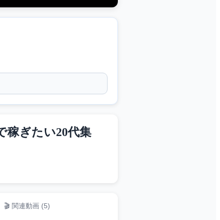
稼ぎたい20代集
🎬 関連動画 (
5
)