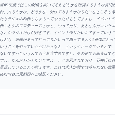
当然 面接ではこの配信を聞いてるかどうかを確認するような質問
ね、入ろうかな、どうかな、受けてみようかなみたいなところも
たりラジオの制作もちょろってやったりもしてますし、イベント
作品とかのプロデュースとかも、やってたり、あとなんだコンサ
なんかラジオだけが好きです、イベント作りたいんですっていう
けども、興味があってやってみたいって思ってる人が1番僕にとっ
いうことをやっていただけたらなと、というイメージでいるんで
ないですっていう人でも全然大丈夫ですし、その逆でも編集はで
すし、なんかわかんないですよ。』と表示されており、石井氏自
重視していることが伺えます。これは求人情報では得られない貴
確な内容は元動画をご確認ください。