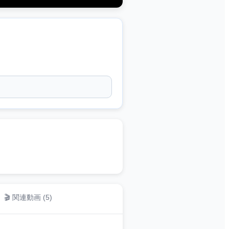
🎬 関連動画 (
5
)