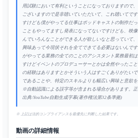
用試験において有利ということになっておりますので、
ございますので是非聴いていただいて、これ聴いてです
すけども僕がやってる仕事はポッドキャストの制作だっ
こともやってますし発表になってないですけども、映像
んでいろんなことができる人が欲しいなと思っていて、
興味あって今現状それを全てできてる必要はないんです
がやってる業務の全てのことのアシスタント業務最初は
すけどイベントのプロデューサーとかは全然やったこと
の経験はありますとかそういう人はすごくありがたいで
であることや、特定のスキルよりも幅広い興味と意欲を
※自動認識による誤字等が含まれる場合があります。正
出典:YouTube自動生成字幕(著作権法第32条準拠)
※ 上記は法的コンプライアンスを最優先に判断した結果です。
動画の詳細情報