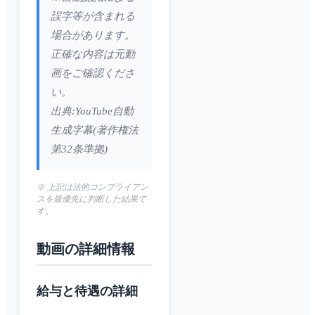
誤字等が含まれる
場合があります。
正確な内容は元動
画をご確認くださ
い。
出典:YouTube自動
生成字幕(著作権法
第32条準拠)
※ 上記は法的コンプライアン
スを最優先に判断した結果で
す。
動画の詳細情報
給与と待遇の詳細