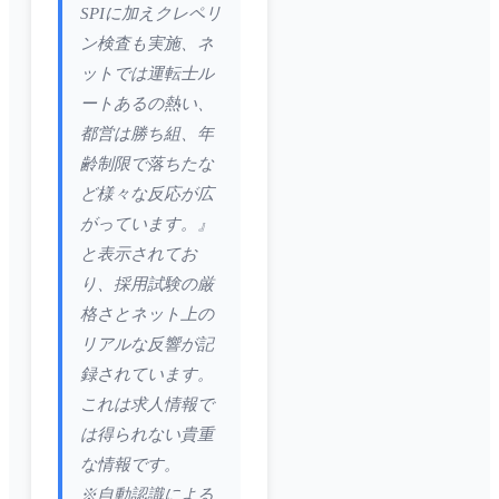
SPIに加えクレペリ
ン検査も実施、ネ
ットでは運転士ル
ートあるの熱い、
都営は勝ち組、年
齢制限で落ちたな
ど様々な反応が広
がっています。』
と表示されてお
り、採用試験の厳
格さとネット上の
リアルな反響が記
録されています。
これは求人情報で
は得られない貴重
な情報です。
※自動認識による