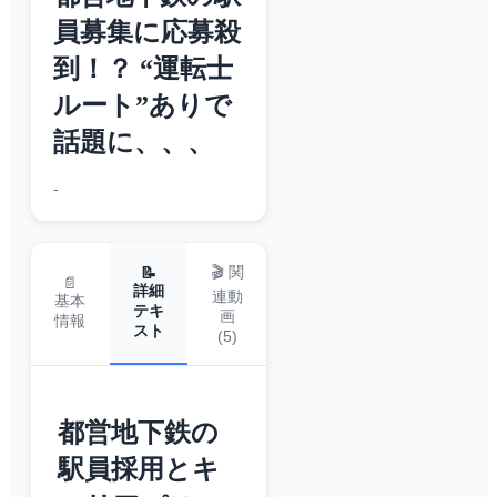
員募集に応募殺
到！？ “運転士
ルート”ありで
話題に、、、
-
🎬 関
📝
📄
詳細
連動
基本
テキ
画
情報
スト
(
5
)
都営地下鉄の
駅員採用とキ