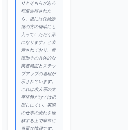
りとそちらがある
程度習得された
ら、後には保険診
療の方の補助にも
入っていただく形
になります』と表
示されており、看
護助手の具体的な
業務範囲とステッ
プアップの過程が
示されています。
これは求人票の文
字情報だけでは把
握しにくい、実際
の仕事の流れを理
解する上で非常に
貴重な情報です。