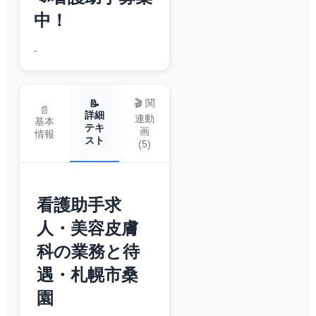
中！
-
🎬 関
📝
📄
詳細
連動
基本
テキ
画
情報
スト
(
5
)
看護助手求
人・美容皮膚
科の業務と待
遇・札幌市桑
園