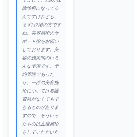
てまして、3階が保
険診療になってる
んですけれども、
まずは2階の方です
ね、美容施術のサ
ポート役をお願い
しております。美
容の施術間のいろ
んな準備です、予
約管理であった
り、一部の美容施
術については看護
資格がなくてもで
きるものがありま
すので、そういっ
たものは直接施術
をしていただいた