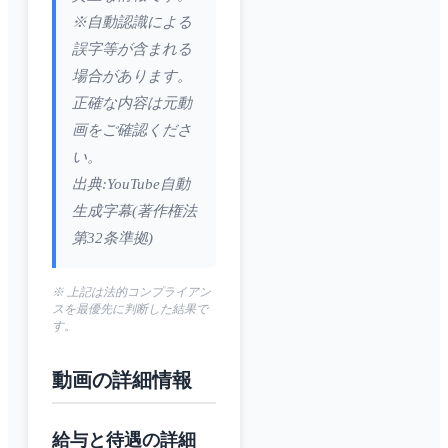
※自動認識による
誤字等が含まれる
場合があります。
正確な内容は元動
画をご確認くださ
い。
出典:YouTube自動
生成字幕(著作権法
第32条準拠)
※ 上記は法的コンプライアン
スを最優先に判断した結果で
す。
動画の詳細情報
給与と待遇の詳細