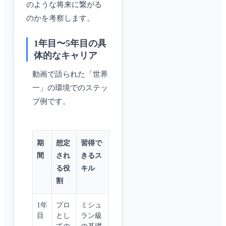
のような将来に繋がる
のかを考察します。
1年目〜5年目の具
体的なキャリア
動画で語られた「世界
一」の環境でのステッ
プ例です。
期
想定
習得で
間
され
きるス
る役
キル
割
1年
プロ
ミシュ
目
とし
ラン級