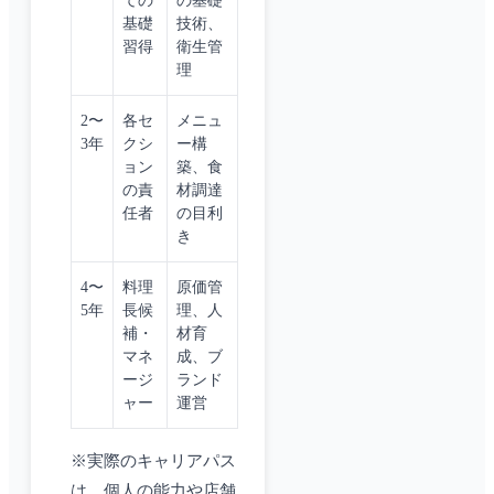
ての
の基礎
基礎
技術、
習得
衛生管
理
2〜
各セ
メニュ
3年
クシ
ー構
ョン
築、食
の責
材調達
任者
の目利
き
4〜
料理
原価管
5年
長候
理、人
補・
材育
マネ
成、ブ
ージ
ランド
ャー
運営
※実際のキャリアパス
は、個人の能力や店舗