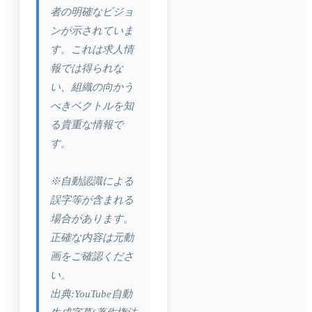
者の明確なビジョ
ンが示されていま
す。これは求人情
報では得られな
い、組織の向かう
べきベクトルを知
る貴重な情報で
す。
※自動認識による
誤字等が含まれる
場合があります。
正確な内容は元動
画をご確認くださ
い。
出典:YouTube自動