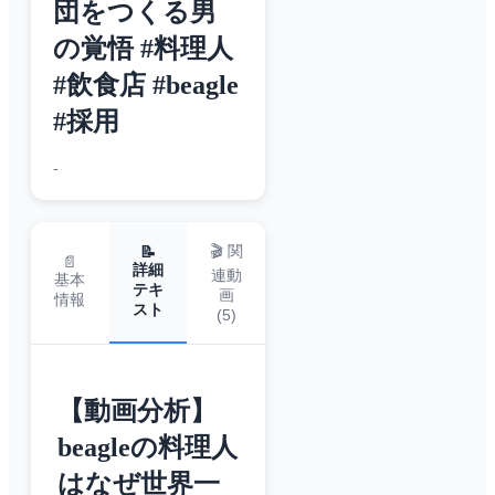
団をつくる男
の覚悟 #料理人
#飲食店 #beagle
#採用
-
🎬 関
📝
📄
詳細
連動
基本
テキ
画
情報
スト
(
5
)
【動画分析】
beagleの料理人
はなぜ世界一