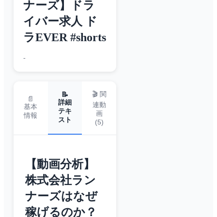
ナーズ】ドラ
イバー求人 ド
ラEVER #shorts
-
🎬 関
📝
📄
詳細
連動
基本
テキ
画
情報
スト
(
5
)
【動画分析】
株式会社ラン
ナーズはなぜ
稼げるのか？