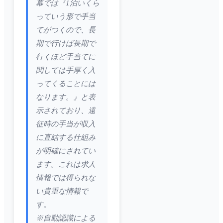
幕では『1泊いくら
っていう形で手当
てがつくので、長
期で行けば長期で
行くほど手当てに
関しては手厚く入
ってくることには
なります。』と表
示されており、遠
征時の手当が収入
に直結する仕組み
が明確にされてい
ます。これは求人
情報では得られな
い貴重な情報で
す。
※自動認識による