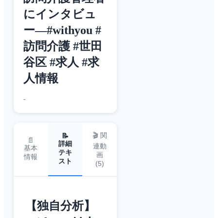
にインタビュ
ー—#withyou #
訪問介護 #世田
谷区 #求人 #求
人情報
-
🎬 関
📝
📄
詳細
連動
基本
テキ
画
情報
スト
(
5
)
【独自分析】