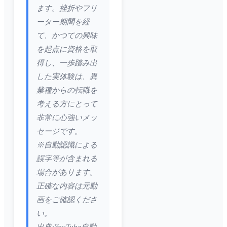
ます。挫折やフリ
ーター期間を経
て、かつての興味
を起点に資格を取
得し、一歩踏み出
した実体験は、異
業種からの転職を
考える方にとって
非常に心強いメッ
セージです。
※自動認識による
誤字等が含まれる
場合があります。
正確な内容は元動
画をご確認くださ
い。