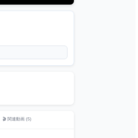
🎬 関連動画 (
5
)