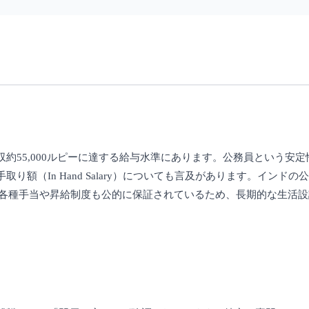
約55,000ルピーに達する給与水準にあります。公務員という安
額（In Hand Salary）についても言及があります。インド
テータスは高く、各種手当や昇給制度も公的に保証されているため、長期的な