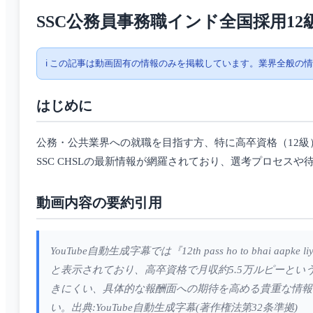
SSC公務員事務職インド全国採用1
ℹ️ この記事は動画固有の情報のみを掲載しています。業界全般の
はじめに
公務・公共業界への就職を目指す方、特に高卒資格（12
SSC CHSLの最新情報が網羅されており、選考プロセス
動画内容の要約引用
YouTube自動生成字幕では『12th pass ho to bhai aapke liye best
と表示されており、高卒資格で月収約5.5万ルピーと
きにくい、具体的な報酬面への期待を高める貴重な情報
い。出典:YouTube自動生成字幕(著作権法第32条準拠)