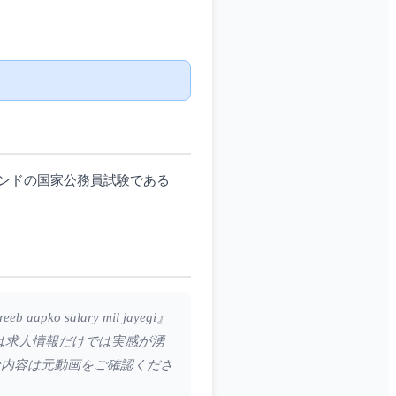
ンドの国家公務員試験である
eeb aapko salary mil jayegi』
は求人情報だけでは実感が湧
な内容は元動画をご確認くださ