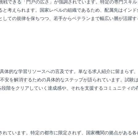
も挑戦できる「門戸の広さ」が強調されています。特定の専門スキル
ると考えられます。国家レベルの組織であるため、配属先はインド
としての規律を保ちつつ、若手からベテランまで幅広い層が活躍す
」という具体的な学習リソースへの言及です。単なる求人紹介に留まら
者の不安を解消するための具体的なステップが語られています。試験は3
、各段階をクリアしていく達成感や、それを支援するコミュニティの
）」と明言されています。特定の都市に限定されず、国家機関の拠点があ