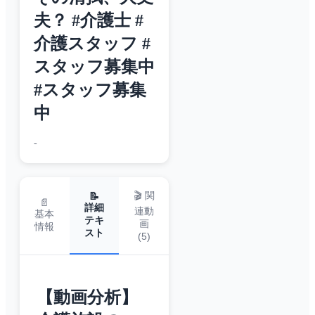
夫？ #介護士 #
介護スタッフ #
スタッフ募集中
#スタッフ募集
中
-
🎬 関
📝
📄
詳細
連動
基本
テキ
画
情報
スト
(
5
)
【動画分析】