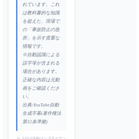
れています。これ
は教科書的な知識
を超えた、現場で
の「事故防止の急
所」を示す貴重な
情報です。
※自動認識による
誤字等が含まれる
場合があります。
正確な内容は元動
画をご確認くださ
い。
出典:YouTube自動
生成字幕(著作権法
第32条準拠)
※ 上記は法的コンプライアン