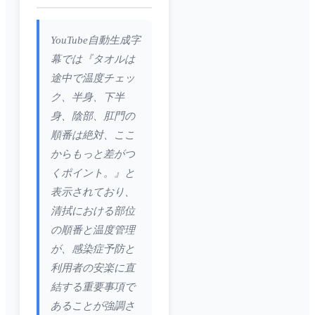
YouTube自動生成字
幕では『タオルは
途中で温度チェッ
ク、半身、下半
身、陰部、肛門の
順番は絶対、ここ
からもっと差がつ
くポイント。』と
表示されており、
清拭における部位
の順番と温度管理
が、感染症予防と
利用者の安楽に直
結する重要事項で
あることが強調さ