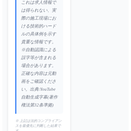
これは求人情報で
は得られない、実
際の施工現場にお
ける技術的ハード
ルの具体例を示す
貴重な情報です。
※自動認識による
誤字等が含まれる
場合があります。
正確な内容は元動
画をご確認くださ
い。出典:YouTube
自動生成字幕(著作
権法第32条準拠)
※ 上記は法的コンプライアン
スを最優先に判断した結果で
す。