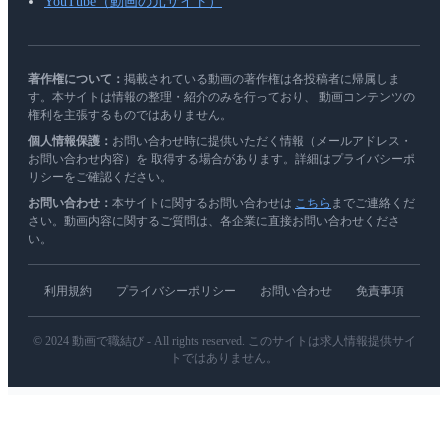
YouTube（動画の元サイト）
著作権について：
掲載されている動画の著作権は各投稿者に帰属しま
す。本サイトは情報の整理・紹介のみを行っており、 動画コンテンツの
権利を主張するものではありません。
個人情報保護：
お問い合わせ時に提供いただく情報（メールアドレス・
お問い合わせ内容）を 取得する場合があります。詳細はプライバシーポ
リシーをご確認ください。
お問い合わせ：
本サイトに関するお問い合わせは
こちら
までご連絡くだ
さい。動画内容に関するご質問は、各企業に直接お問い合わせくださ
い。
利用規約
プライバシーポリシー
お問い合わせ
免責事項
© 2024 動画で職結び - All rights reserved. このサイトは求人情報提供サイ
トではありません。