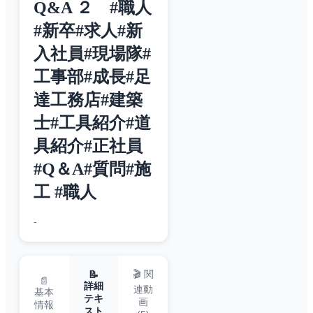
Q&A ２ #職人
#新卒#求人#新
入社員#現場隊#
工事部#成長#足
達工務店#建築
士#工具紹介#道
具紹介#正社員
#Q＆A#質問#施
工 #職人
-
🎬 関
📝
📄
詳細
連動
基本
テキ
画
情報
スト