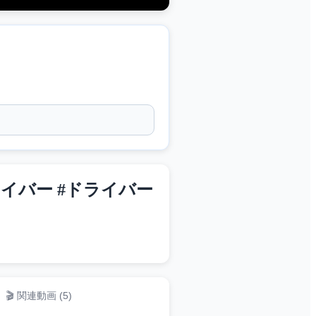
イバー #ドライバー
🎬 関連動画 (
5
)