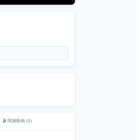
🎬 関連動画 (
5
)