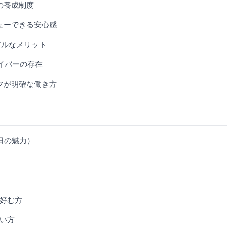
の養成制度
ューできる安心感
アルなメリット
ライバーの存在
フが明確な働き方
日の魅力）
好む方
い方