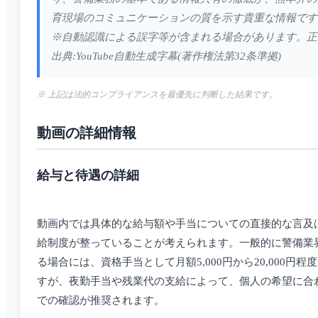
育現場のコミュニケーションの質を示す貴重な情報です
※自動認識による誤字等が含まれる場合があります。正
出典:YouTube自動生成字幕(著作権法第32条準拠)
※ 上記は法的コンプライアンスを最優先に判断した結果です。
動画の詳細情報
給与と待遇の詳細
動画内では具体的な給与額や手当についての直接的な言及
給制度が整っていることが考えられます。一般的に警備業
る場合には、資格手当として月額5,000円から20,000
すが、夜勤手当や残業代の支給によって、個人の希望に合
での確認が推奨されます。