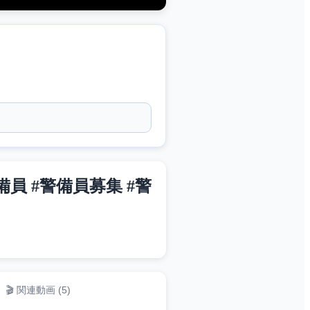
備員 #警備員募集 #警
🎬 関連動画 (
5
)