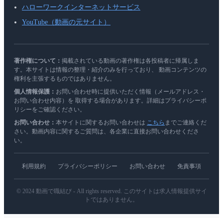
ハローワークインターネットサービス
YouTube（動画の元サイト）
著作権について：
掲載されている動画の著作権は各投稿者に帰属しま
す。本サイトは情報の整理・紹介のみを行っており、 動画コンテンツの
権利を主張するものではありません。
個人情報保護：
お問い合わせ時に提供いただく情報（メールアドレス・
お問い合わせ内容）を 取得する場合があります。詳細はプライバシーポ
リシーをご確認ください。
お問い合わせ：
本サイトに関するお問い合わせは
こちら
までご連絡くだ
さい。動画内容に関するご質問は、各企業に直接お問い合わせくださ
い。
利用規約
プライバシーポリシー
お問い合わせ
免責事項
© 2024 動画で職結び - All rights reserved. このサイトは求人情報提供サイ
トではありません。