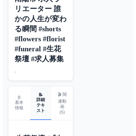
リエーター 誰
かの人生が変わ
る瞬間 #shorts
#flowers #florist
#funeral #生花
祭壇 #求人募集
-
🎬 関
📝
📄
詳細
連動
基本
テキ
画
情報
スト
(
5
)