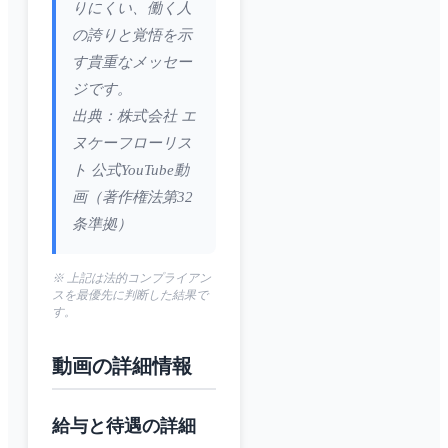
りにくい、働く人
の誇りと覚悟を示
す貴重なメッセー
ジです。
出典：株式会社 エ
ヌケーフローリス
ト 公式YouTube動
画（著作権法第32
条準拠）
※ 上記は法的コンプライアン
スを最優先に判断した結果で
す。
動画の詳細情報
給与と待遇の詳細