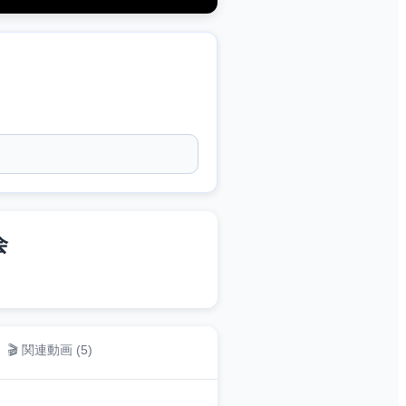
会
🎬 関連動画 (
5
)