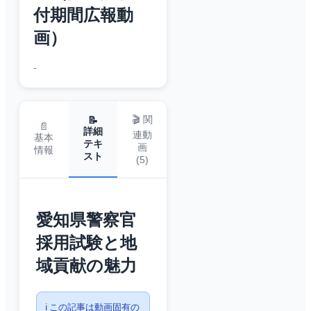
付期間広報動
画）
-
🎬 関
📝
📄
詳細
連動
基本
テキ
画
情報
スト
(
5
)
愛知県警察官
採用試験と地
域貢献の魅力
ℹ️ この記事は動画固有の