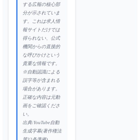
する広報の核心部
分が示されていま
す。これは求人情
報サイトだけでは
得られない、公式
機関からの直接的
な呼びかけという
貴重な情報です。
※自動認識による
誤字等が含まれる
場合があります。
正確な内容は元動
画をご確認くださ
い。
出典:YouTube自動
生成字幕(著作権法
第32条準拠)