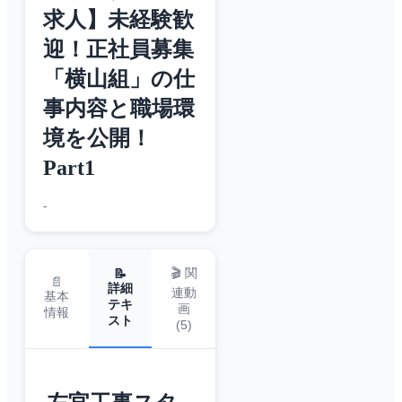
求人】未経験歓
迎！正社員募集
「横山組」の仕
事内容と職場環
境を公開！
Part1
-
🎬 関
📝
📄
詳細
連動
基本
テキ
画
情報
スト
(
5
)