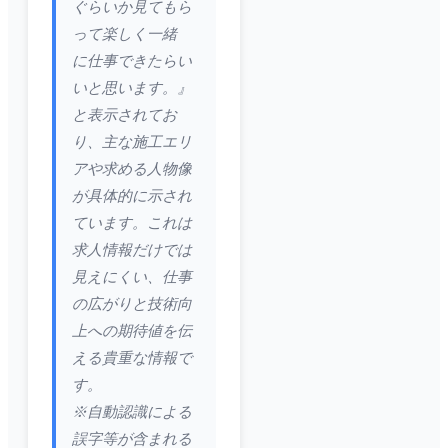
ぐらいか見てもら
って楽しく一緒
に仕事できたらい
いと思います。』
と表示されてお
り、主な施工エリ
アや求める人物像
が具体的に示され
ています。これは
求人情報だけでは
見えにくい、仕事
の広がりと技術向
上への期待値を伝
える貴重な情報で
す。
※自動認識による
誤字等が含まれる