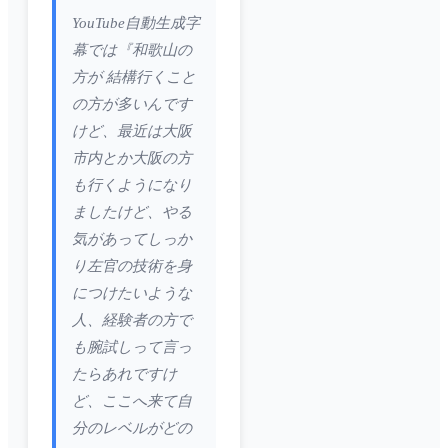
YouTube自動生成字
幕では『和歌山の
方が 結構行くこと
の方が多いんです
けど、最近は大阪
市内とか大阪の方
も行くようになり
ましたけど、やる
気があってしっか
り左官の技術を身
につけたいような
人、経験者の方で
も腕試しって言っ
たらあれですけ
ど、ここへ来て自
分のレベルがどの