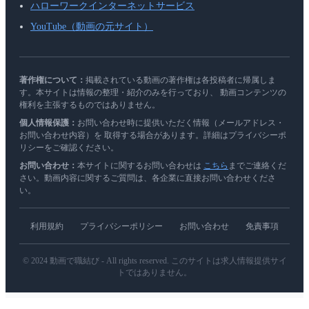
ハローワークインターネットサービス
YouTube（動画の元サイト）
著作権について：
掲載されている動画の著作権は各投稿者に帰属しま
す。本サイトは情報の整理・紹介のみを行っており、 動画コンテンツの
権利を主張するものではありません。
個人情報保護：
お問い合わせ時に提供いただく情報（メールアドレス・
お問い合わせ内容）を 取得する場合があります。詳細はプライバシーポ
リシーをご確認ください。
お問い合わせ：
本サイトに関するお問い合わせは
こちら
までご連絡くだ
さい。動画内容に関するご質問は、各企業に直接お問い合わせくださ
い。
利用規約
プライバシーポリシー
お問い合わせ
免責事項
© 2024 動画で職結び - All rights reserved. このサイトは求人情報提供サイ
トではありません。