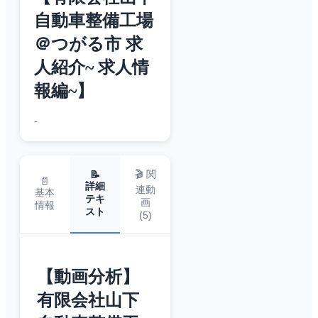
自動車整備工場
＠つがる市 求
人紹介~ 求人情
報編~】
-
🎬 関
📝
📄
詳細
連動
基本
テキ
画
情報
スト
(
5
)
【動画分析】
有限会社山下