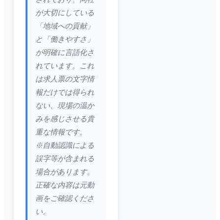
が大切にしている
「地域への貢献」
と「働きやすさ」
が明確に言語化さ
れています。これ
は求人票の文字情
報だけでは得られ
ない、現場の温か
みを感じさせる貴
重な情報です。
※自動認識による
誤字等が含まれる
場合があります。
正確な内容は元動
画をご確認くださ
い。