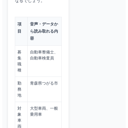
なるでしょう。
項
音声・データか
目
ら読み取れる内
容
募
自動車整備士、
集
自動車検査員
職
種
勤
青森県つがる市
務
地
対
大型車両、一般
象
乗用車
車
両