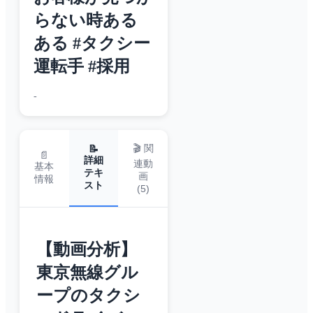
らない時ある
ある #タクシー
運転手 #採用
-
🎬 関
📝
📄
詳細
連動
基本
テキ
画
情報
スト
(
5
)
【動画分析】
東京無線グル
ープのタクシ