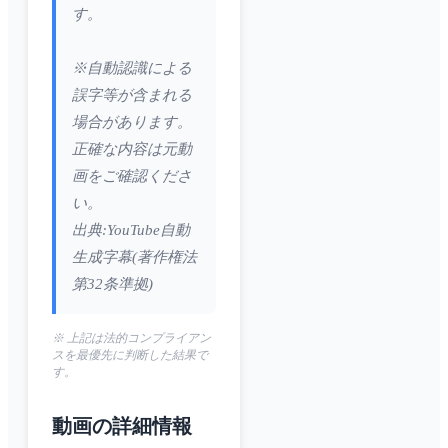
す。
※自動認識による
誤字等が含まれる
場合があります。
正確な内容は元動
画をご確認くださ
い。
出典:YouTube自動
生成字幕(著作権法
第32条準拠)
※ 上記は法的コンプライアン
スを最優先に判断した結果で
す。
動画の詳細情報