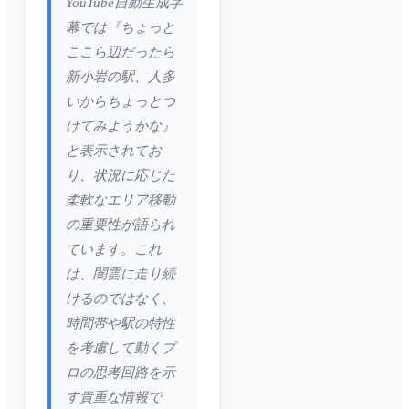
YouTube自動生成字
幕では『ちょっと
ここら辺だったら
新小岩の駅、人多
いからちょっとつ
けてみようかな』
と表示されてお
り、状況に応じた
柔軟なエリア移動
の重要性が語られ
ています。これ
は、闇雲に走り続
けるのではなく、
時間帯や駅の特性
を考慮して動くプ
ロの思考回路を示
す貴重な情報で