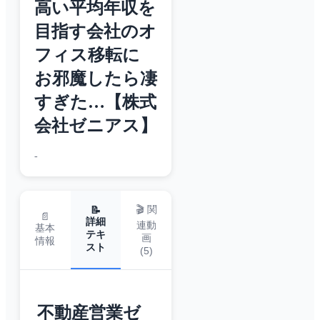
高い平均年収を
目指す会社のオ
フィス移転に
お邪魔したら凄
すぎた…【株式
会社ゼニアス】
-
🎬 関
📝
📄
詳細
連動
基本
テキ
画
情報
スト
(
5
)
不動産営業ゼ