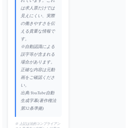
れています。これ
は求人票だけでは
見えにくい、実際
の働きやすさを伝
える貴重な情報で
す。
※自動認識による
誤字等が含まれる
場合があります。
正確な内容は元動
画をご確認くださ
い。
出典:YouTube自動
生成字幕(著作権法
第32条準拠)
※ 上記は法的コンプライアン