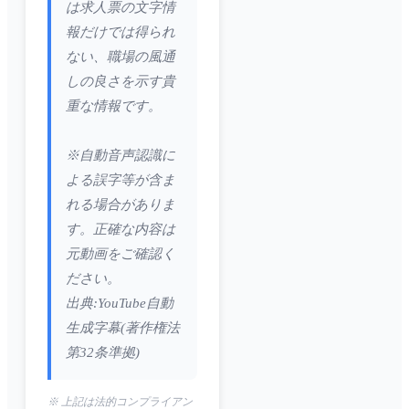
は求人票の文字情
報だけでは得られ
ない、職場の風通
しの良さを示す貴
重な情報です。
※自動音声認識に
よる誤字等が含ま
れる場合がありま
す。正確な内容は
元動画をご確認く
ださい。
出典:YouTube自動
生成字幕(著作権法
第32条準拠)
※ 上記は法的コンプライアン