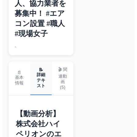
人、協力業者を
募集中！ #エア
コン設置 #職人
#現場女子
-
🎬 関
📝
📄
詳細
連動
基本
テキ
画
情報
スト
(
5
)
【動画分析】
株式会社ハイ
ペリオンのエ