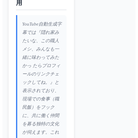
用
YouTube自動生成字
幕では『隠れ家み
たいな、この職人
メシ、みんなも一
緒に味わってみた
かっ たらプロフィ
ールのリンクチェ
ックしてね。』と
表示されており、
現場での食事（職
民飯）をフック
に、共に働く仲間
を募る独特の文化
が伺えます。これ