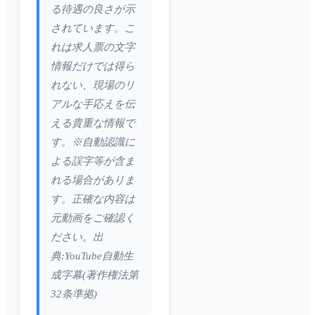
る待遇の良さが示
されています。こ
れは求人票の文字
情報だけでは得ら
れない、現場のリ
アルな手応えを伝
える貴重な情報で
す。※自動認識に
よる誤字等が含ま
れる場合がありま
す。正確な内容は
元動画をご確認く
ださい。出
典:YouTube自動生
成字幕(著作権法第
32条準拠)