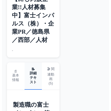
業!!人材募集
中】富士インパ
ルス（株）・企
業PR／徳島県
／西部／人材
-
🎬 関
📝
📄
詳細
連動
基本
テキ
画
情報
スト
(
5
)
製造職の富士