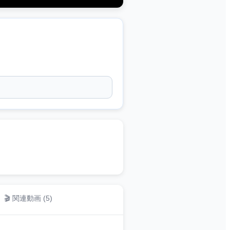
🎬 関連動画 (
5
)