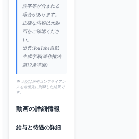
誤字等が含まれる
場合があります。
正確な内容は元動
画をご確認くださ
い。
出典:YouTube自動
生成字幕(著作権法
第32条準拠)
※ 上記は法的コンプライアン
スを最優先に判断した結果で
す。
動画の詳細情報
給与と待遇の詳細