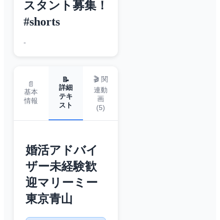
スタント募集！
#shorts
-
🎬 関
📝
📄
詳細
連動
基本
テキ
画
情報
スト
(
5
)
婚活アドバイ
ザー未経験歓
迎マリーミー
東京青山