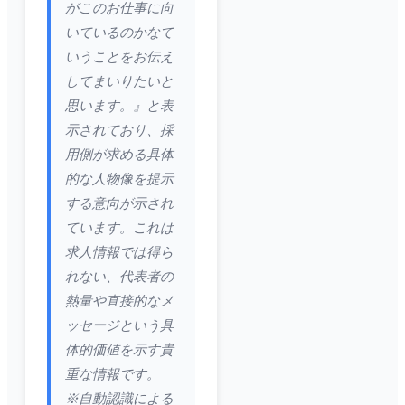
がこのお仕事に向
いているのかなて
いうことをお伝え
してまいりたいと
思います。』と表
示されており、採
用側が求める具体
的な人物像を提示
する意向が示され
ています。これは
求人情報では得ら
れない、代表者の
熱量や直接的なメ
ッセージという具
体的価値を示す貴
重な情報です。
※自動認識による