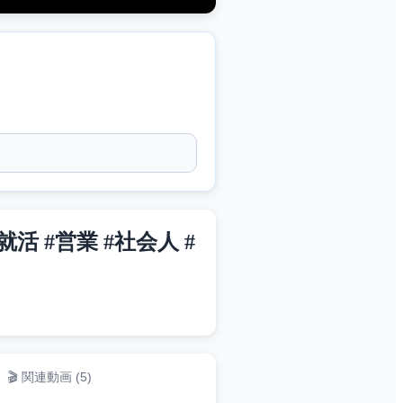
 #営業 #社会人 #
🎬 関連動画 (
5
)