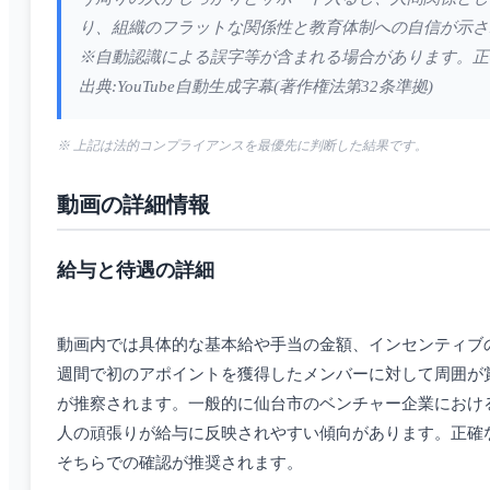
り、組織のフラットな関係性と教育体制への自信が示さ
※自動認識による誤字等が含まれる場合があります。正
出典:YouTube自動生成字幕(著作権法第32条準拠)
※ 上記は法的コンプライアンスを最優先に判断した結果です。
動画の詳細情報
給与と待遇の詳細
動画内では具体的な基本給や手当の金額、インセンティブ
週間で初のアポイントを獲得したメンバーに対して周囲が
が推察されます。一般的に仙台市のベンチャー企業におけ
人の頑張りが給与に反映されやすい傾向があります。正確な
そちらでの確認が推奨されます。