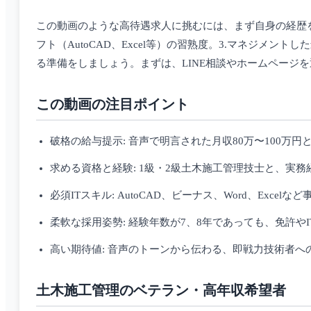
この動画のような高待遇求人に挑むには、まず自身の経歴を
フト（AutoCAD、Excel等）の習熟度。3.マネジメ
る準備をしましょう。まずは、LINE相談やホームページ
この動画の注目ポイント
破格の給与提示: 音声で明言された月収80万〜100万
求める資格と経験: 1級・2級土木施工管理技士と、実務
必須ITスキル: AutoCAD、ビーナス、Word、Exce
柔軟な採用姿勢: 経験年数が7、8年であっても、免許や
高い期待値: 音声のトーンから伝わる、即戦力技術者へ
土木施工管理のベテラン・高年収希望者