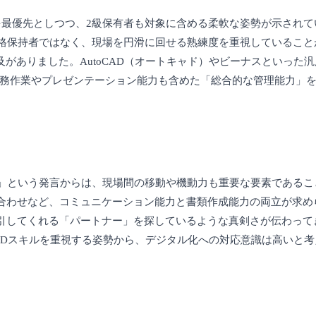
を最優先としつつ、2級保有者も対象に含める柔軟な姿勢が示されて
資格保持者ではなく、現場を円滑に回せる熟練度を重視していること
がありました。AutoCAD（オートキャド）やビーナスといった汎
ntまで、事務作業やプレゼンテーション能力も含めた「総合的な管理能力
い」という発言からは、現場間の移動や機動力も重要な要素であるこ
合わせなど、コミュニケーション能力と書類作成能力の両立が求め
てくれる「パートナー」を探しているような真剣さが伝わってきます
ADスキルを重視する姿勢から、デジタル化への対応意識は高いと考