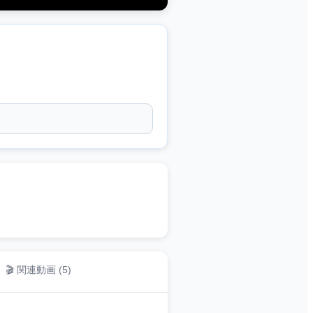
🎬 関連動画 (
5
)