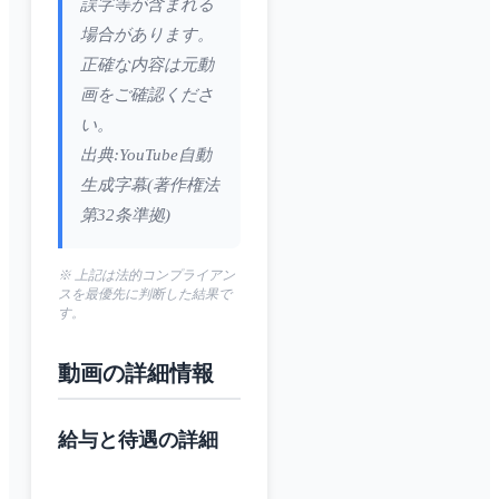
誤字等が含まれる
場合があります。
正確な内容は元動
画をご確認くださ
い。
出典:YouTube自動
生成字幕(著作権法
第32条準拠)
※ 上記は法的コンプライアン
スを最優先に判断した結果で
す。
動画の詳細情報
給与と待遇の詳細