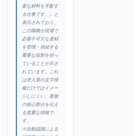
要な材料を手配す
る仕事です。』と
表示されており、
この職種が現場で
必要不可欠な資材
を管理・供給する
重要な役割を担っ
ていることが示さ
れています。これ
は求人票の文字情
報だけではイメー
ジしにくい、業務
の核心部分を伝え
る貴重な情報で
す。
※自動認識による