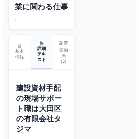
業に関わる仕事
-
🎬 関
📝
📄
詳細
連動
基本
テキ
画
情報
スト
(
5
)
建設資材手配
の現場サポー
ト職は大田区
の有限会社タ
ジマ