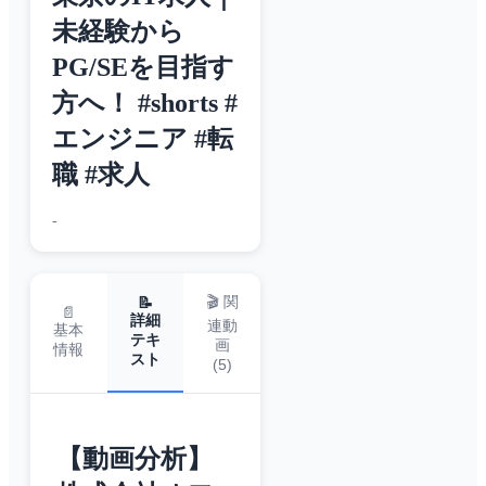
未経験から
PG/SEを目指す
方へ！ #shorts #
エンジニア #転
職 #求人
-
🎬 関
📝
📄
詳細
連動
基本
テキ
画
情報
スト
(
5
)
【動画分析】