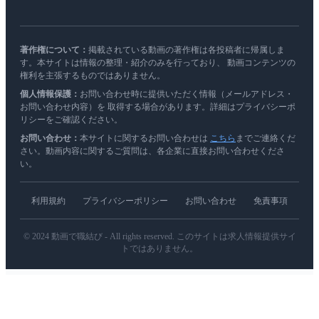
著作権について：
掲載されている動画の著作権は各投稿者に帰属しま
す。本サイトは情報の整理・紹介のみを行っており、 動画コンテンツの
権利を主張するものではありません。
個人情報保護：
お問い合わせ時に提供いただく情報（メールアドレス・
お問い合わせ内容）を 取得する場合があります。詳細はプライバシーポ
リシーをご確認ください。
お問い合わせ：
本サイトに関するお問い合わせは
こちら
までご連絡くだ
さい。動画内容に関するご質問は、各企業に直接お問い合わせくださ
い。
利用規約
プライバシーポリシー
お問い合わせ
免責事項
© 2024 動画で職結び - All rights reserved. このサイトは求人情報提供サイ
トではありません。