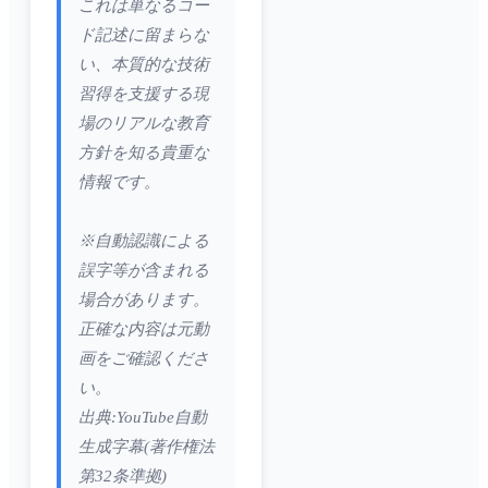
これは単なるコー
ド記述に留まらな
い、本質的な技術
習得を支援する現
場のリアルな教育
方針を知る貴重な
情報です。
※自動認識による
誤字等が含まれる
場合があります。
正確な内容は元動
画をご確認くださ
い。
出典:YouTube自動
生成字幕(著作権法
第32条準拠)