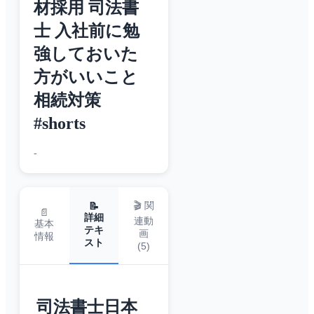
材採用 司法書
士 入社前に勉
強しておいた
方がいいこと
相続対策
#shorts
-
🎬 関
📝
📄
詳細
連動
基本
テキ
画
情報
スト
(
5
)
司法書士日本