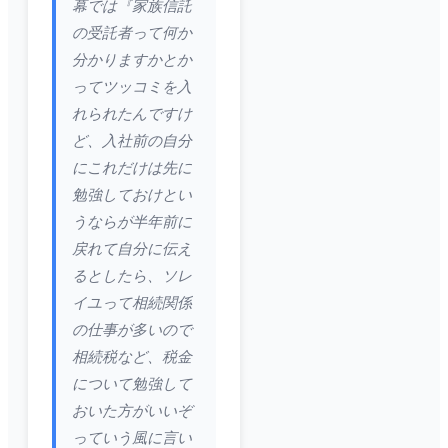
幕では『家族信託
の受託者って何か
分かりますかとか
ってツッコミを入
れられたんですけ
ど、入社前の自分
にこれだけは先に
勉強しておけとい
うならが半年前に
戻れて自分に伝え
るとしたら、ソレ
イユって相続関係
の仕事が多いので
相続税など、税金
について勉強して
おいた方がいいぞ
っていう風に言い