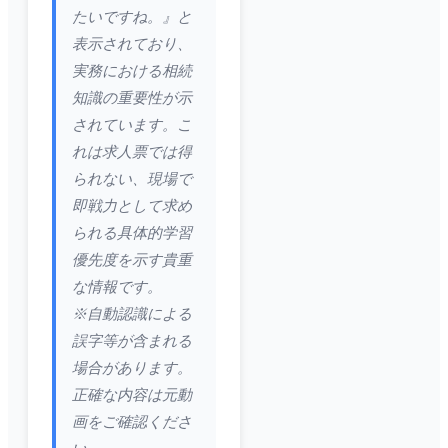
たいですね。』と
表示されており、
実務における相続
知識の重要性が示
されています。こ
れは求人票では得
られない、現場で
即戦力として求め
られる具体的学習
優先度を示す貴重
な情報です。
※自動認識による
誤字等が含まれる
場合があります。
正確な内容は元動
画をご確認くださ