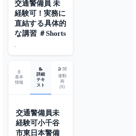
交通警備員 未
経験可！実務に
直結する具体的
な講習 ＃Shorts
-
🎬 関
📝
📄
詳細
連動
基本
テキ
画
情報
スト
(
5
)
交通警備員未
経験可小千谷
市東日本警備