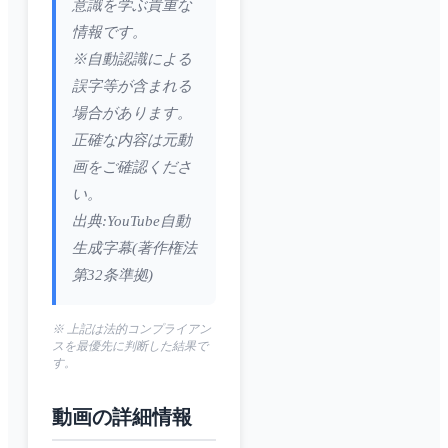
意識を学ぶ貴重な
情報です。
※自動認識による
誤字等が含まれる
場合があります。
正確な内容は元動
画をご確認くださ
い。
出典:YouTube自動
生成字幕(著作権法
第32条準拠)
※ 上記は法的コンプライアン
スを最優先に判断した結果で
す。
動画の詳細情報