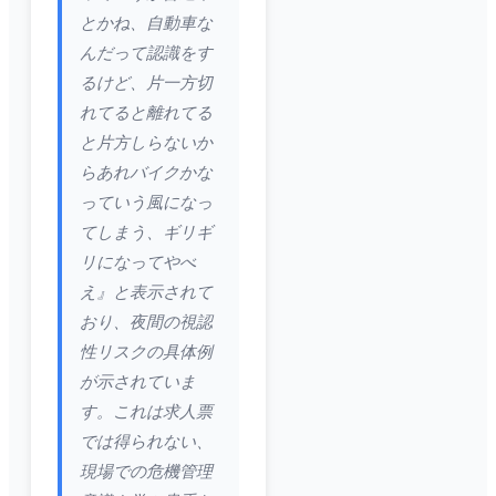
とかね、自動車な
んだって認識をす
るけど、片一方切
れてると離れてる
と片方しらないか
らあれバイクかな
っていう風になっ
てしまう、ギリギ
リになってやべ
え』と表示されて
おり、夜間の視認
性リスクの具体例
が示されていま
す。これは求人票
では得られない、
現場での危機管理