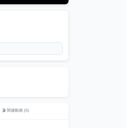
🎬 関連動画 (
5
)