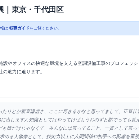
興｜東京・千代田区
情報は
転職ガイド
をご覧ください。
業施設やオフィスの快適な環境を支える空調設備工事のプロフェッシ
社の魅力に迫ります。
勢だったりとか素直謙虚さ、ここに尽きるかなと思ってまして、正直
緒に出しますん知識としてはやってけばもうおのずと黙でっても覚
ども彼だけじゃなくて、みんなには言ってること、一貫として言っ
求める人物像として、技術力以上に人間関係や相手への配慮を重