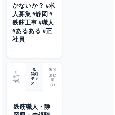
かないか？ #求
人募集 #静岡 #
鉄筋工事 #職人
#あるある #正
社員
-
🎬 関
📝
📄
詳細
連動
基本
テキ
画
情報
スト
(
5
)
鉄筋職人・静