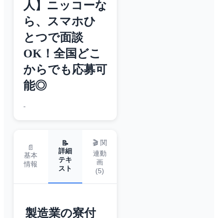
人】ニッコーな
ら、スマホひ
とつで面談
OK！全国どこ
からでも応募可
能◎
-
🎬 関
📝
📄
詳細
連動
基本
テキ
画
情報
スト
(
5
)
製造業の寮付