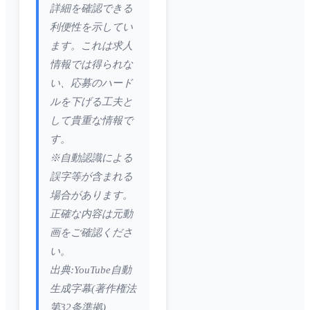
詳細を確認できる
利便性を示してい
ます。これは求人
情報では得られな
い、応募のハード
ルを下げる工夫と
して貴重な情報で
す。
※自動認識による
誤字等が含まれる
場合があります。
正確な内容は元動
画をご確認くださ
い。
出典:YouTube自動
生成字幕(著作権法
第32条準拠)