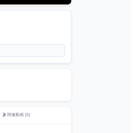
🎬 関連動画 (
5
)