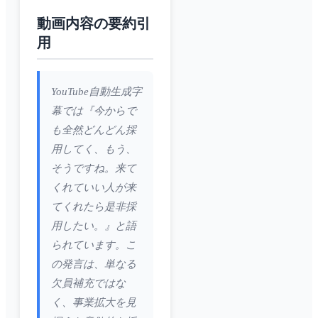
動画内容の要約引
用
YouTube自動生成字
幕では『今からで
も全然どんどん採
用してく、もう、
そうですね。来て
くれていい人が来
てくれたら是非採
用したい。』と語
られています。こ
の発言は、単なる
欠員補充ではな
く、事業拡大を見