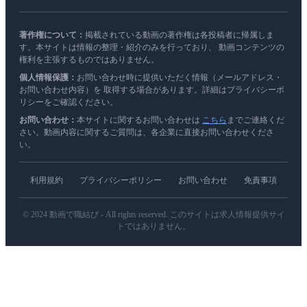
著作権について：
掲載されている動画の著作権は各投稿者に帰属しま
す。本サイトは情報の整理・紹介のみを行っており、 動画コンテンツの
権利を主張するものではありません。
個人情報保護：
お問い合わせ時に提供いただく情報（メールアドレス・
お問い合わせ内容）を 取得する場合があります。詳細はプライバシーポ
リシーをご確認ください。
お問い合わせ：
本サイトに関するお問い合わせは
こちら
までご連絡くだ
さい。動画内容に関するご質問は、各企業に直接お問い合わせくださ
い。
利用規約
プライバシーポリシー
お問い合わせ
免責事項
© 2024 動画で職結び - All rights reserved. このサイトは求人情報提供サイ
トではありません。