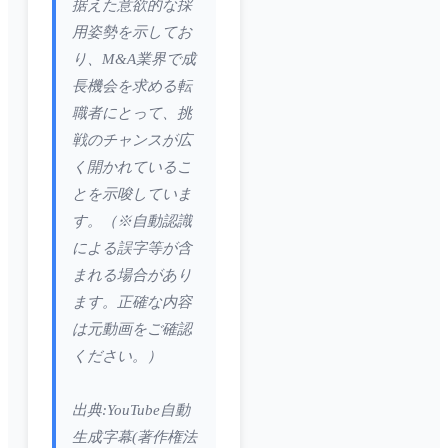
据えた意欲的な採
用姿勢を示してお
り、M&A業界で成
長機会を求める転
職者にとって、挑
戦のチャンスが広
く開かれているこ
とを示唆していま
す。（※自動認識
による誤字等が含
まれる場合があり
ます。正確な内容
は元動画をご確認
ください。）
出典:YouTube自動
生成字幕(著作権法