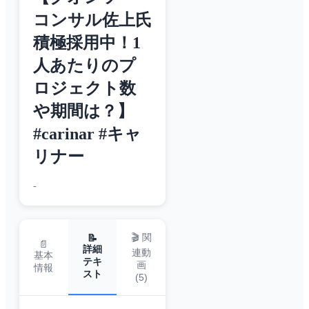
コンサル佐上氏
積極採用中！1
人あたりのプ
ロジェクト数
や期間は？】
#carinar #キャ
リナー
-
🎬 関
📝
📄
詳細
連動
基本
テキ
画
情報
スト
(
5
)