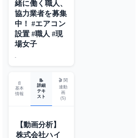
緒に働く職人、
協力業者を募集
中！ #エアコン
設置 #職人 #現
場女子
-
🎬 関
📝
📄
詳細
連動
基本
テキ
画
情報
スト
(
5
)
【動画分析】
株式会社ハイ