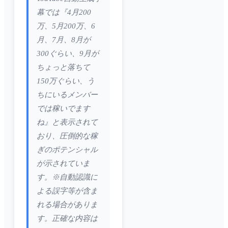
幕では『4月200
万、5月200万、6
月、7月、8月が
300ぐらい、9月が
ちょっと落ちて
150万ぐらい、う
ちにいるメンバー
では稼いでます
ね』と表示されて
おり、圧倒的な稼
ぎのポテンシャル
が示されていま
す。※自動認識に
よる誤字等が含ま
れる場合がありま
す。正確な内容は